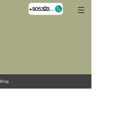
+905323055544
Blog