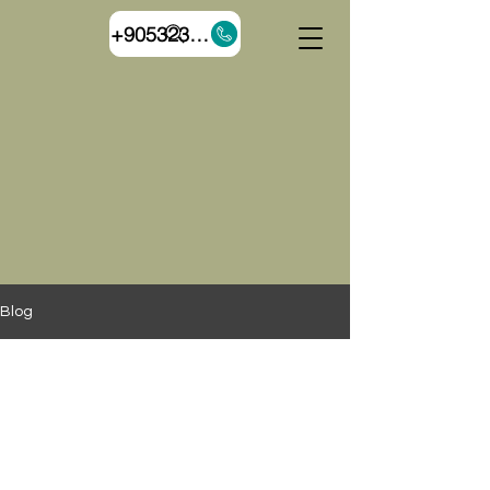
+905323055544
Blog